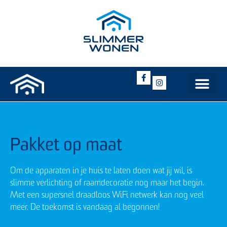
Pakket op maat
Om de apparaten in je huis te laten doen wat jij wil, is
slimme verlichting of raamdecoratie nog maar het begin.
Met een supersnel draadloos WiFi netwerk kan nog veel
meer. De toekomst is vandaag al begonnen!