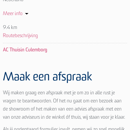
Meer info
9.4 km
Routebeschrijving
AC Thuisin Culemborg
Staalweg 9
4104 AS Culemborg
Maak een afspraak
Nederland
Meer info
Wij maken graag een afspraak met je om zo in alle rust je
vragen te beantwoorden. Of het nu gaat om een bezoek aan
15.7 km
de showroom of het maken van een advies afspraak met een
Routebeschrijving
van onze adviseurs in de winkel óf thuis, wij staan voor je klaar.
Aanhuis.nl Wijk bij Duurstede
Als jij onderstaand formulier invult, nemen wij zo snel mogelijk