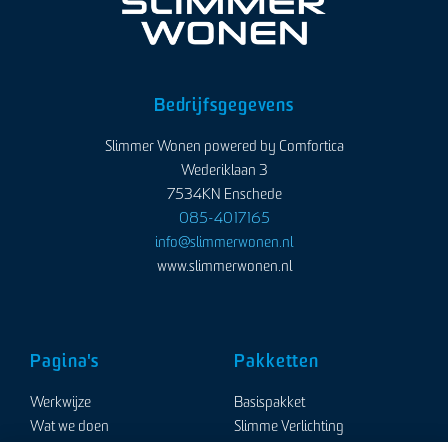
27.9 km
Routebeschrijving
Bedrijfsgegevens
Thuisin Henk van Wijk
Nieuwe Tielseweg 69 B
Slimmer Wonen powered by Comfortica
4001 JT Tiel
Wederiklaan 3
7534KN Enschede
Nederland
085-4017165
info@slimmerwonen.nl
Meer info
www.slimmerwonen.nl
29.2 km
Routebeschrijving
Pagina's
Pakketten
Thuisin van Dijk
Groeneveldselaan 43
Werkwijze
Basispakket
3903 AX Veenendaal
Wat we doen
Slimme Verlichting