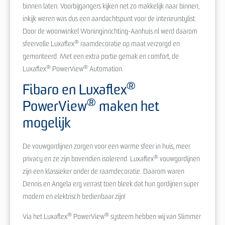
binnen laten. Voorbijgangers kijken net zo makkelijk naar binnen,
inkijk weren was dus een aandachtspunt voor de interieurstylist.
Door de woonwinkel Woninginrichting-Aanhuis.nl werd daarom
®
sfeervolle Luxaflex
raamdecoratie op maat verzorgd en
gemonteerd. Met een extra portie gemak en comfort, de
®
®
Luxaflex
PowerView
Automation.
®
Fibaro en Luxaflex
®
PowerView
maken het
mogelijk
De vouwgordijnen zorgen voor een warme sfeer in huis, meer
®
privacy en ze zijn bovendien isolerend. Luxaflex
vouwgordijnen
zijn een klassieker onder de raamdecoratie. Daarom waren
Dennis en Angela erg verrast toen bleek dat hun gordijnen super
modern en elektrisch bedienbaar zijn!
®
®
Via het Luxaflex
PowerView
systeem hebben wij van Slimmer