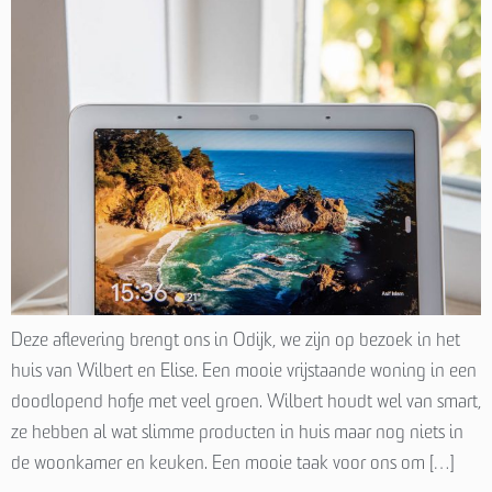
Deze aflevering brengt ons in Odijk, we zijn op bezoek in het
huis van Wilbert en Elise. Een mooie vrijstaande woning in een
doodlopend hofje met veel groen. Wilbert houdt wel van smart,
ze hebben al wat slimme producten in huis maar nog niets in
de woonkamer en keuken. Een mooie taak voor ons om […]