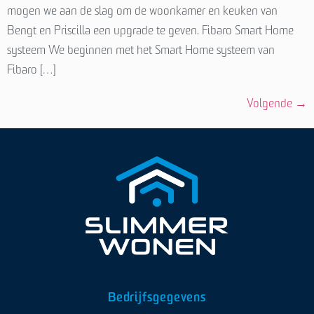
mogen we aan de slag om de woonkamer en keuken van
Bengt en Priscilla een upgrade te geven. Fibaro Smart Home
systeem We beginnen met het Smart Home systeem van
Fibaro […]
Volgende
→
Bedrijfsgegevens